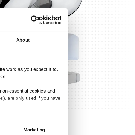
About
e work as you expect it to.
nce.
 non-essential cookies and
s), are only used if you have
an withdraw the consent that
 our
Cookie Policy
.
Marketing