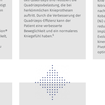
on
des Quadrizeps und reduziert die
Knie
htigt
Quadrizepsvbelastung, die bei
Nitr
en
herkömmlichen Knieprothesen
nach
auftritt. Durch die Verbesserung der
Kobal
Quadrizeps-Effizienz kann der
(Ni)
Patient eine verbesserte
redu
tion®
Beweglichkeit und ein normaleres
Impl
6
kelt,
Kniegefühl haben.
Evol
kine
u
Pivo
optim