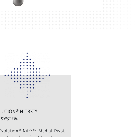
LUTION® NITRX™
ESYSTEM
Evolution® NitrX™-Medial-Pivot