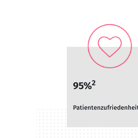
2
95%
Patientenzufriedenhei