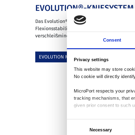
EVOLUTION®-KNIESYSTEM
Das Evolution® Medial-Pivot Kniesystem biet
Flexionsstabilität, anatomische Bewegungsab
verschleißminderndes Design.
Consent
EVOLUTION MEDIAL PIVOT KNIESYSTEM
Privacy settings
This website may store cooki
No cookie will directly ident
MicroPort respects your priv
tracking mechanisms, that en
given prior consent to such u
By clicking “Allow selection”
Consent
you granted here at any time
Necessary
Selection