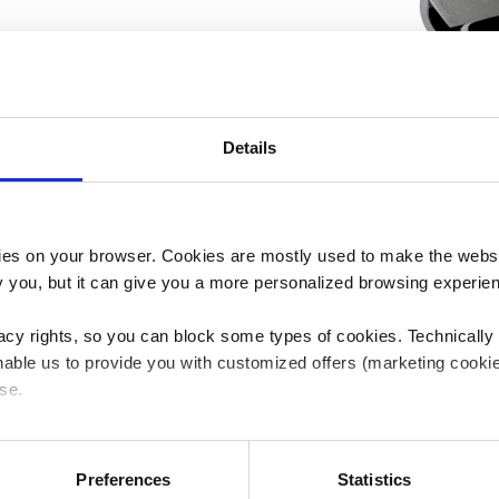
et überlegene
läufe und ein
Details
es on your browser. Cookies are mostly used to make the websit
ify you, but it can give you a more personalized browsing experie
acy rights, so you can block some types of cookies. Technically
able us to provide you with customized offers (marketing cookie
se.
 or "Allow all", only the cookies you selected will be used. You c
 by going to
Cookies Settings
. For more information, please see
Preferences
Statistics