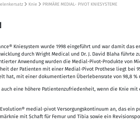
elenkersatz
Knie
PRIMÄRE MEDIAL- PIVOT KNIESYSTEME
N
nce® Kniesystem wurde 1998 eingeführt und war damit das er
icklung durch Wright Medical und Dr. J. David Blaha führte zu
ntierter Anwendung wurden die Medial-Pivot-Produkte von Mic
heit der Patienten mit einer Medial-Pivot Prothese liegt bei
ielt hat, mit einer dokumentierten Überlebensrate von 98,8 % 
te auch eine höhere Patientenzufriedenheit, wenn die Knie m
 Evolution® medial-pivot Versorgungskontinuum an, das ein p
märknie mit Schaft für Femur und Tibia sowie ein Revisionspo