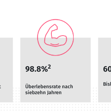
2
98.8%
6
Bis
t
Überlebensrate nach
siebzehn Jahren