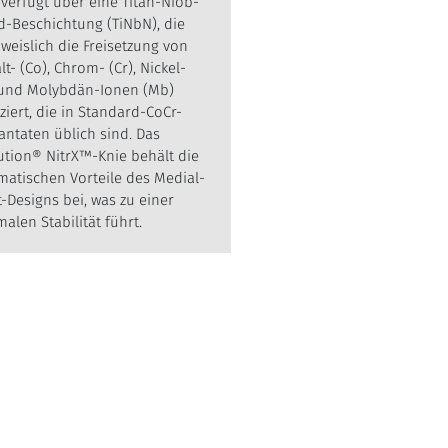
 verfügt über eine Titan-Niob-
id-Beschichtung (TiNbN), die
weislich die Freisetzung von
t- (Co), Chrom- (Cr), Nickel-
 und Molybdän-Ionen (Mb)
ziert, die in Standard-CoCr-
antaten üblich sind. Das
ution® NitrX™-Knie behält die
matischen Vorteile des Medial-
t-Designs bei, was zu einer
alen Stabilität führt.